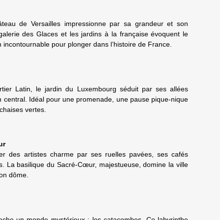
teau de Versailles impressionne par sa grandeur et son
alerie des Glaces et les jardins à la française évoquent le
n incontournable pour plonger dans l’histoire de France.
ier Latin, le jardin du Luxembourg séduit par ses allées
in central. Idéal pour une promenade, une pause pique-nique
chaises vertes.
ur
ier des artistes charme par ses ruelles pavées, ses cafés
. La basilique du Sacré-Cœur, majestueuse, domine la ville
 son dôme.
cache un monde mystérieux : les catacombes. Ce labyrinthe