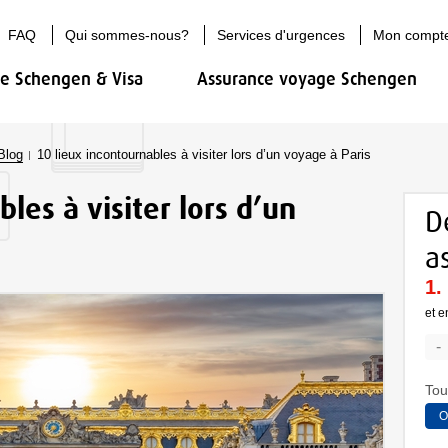
FAQ
Qui sommes-nous?
Services d'urgences
Mon compt
ce Schengen & Visa
Assurance voyage Schengen
Blog
10 lieux incontournables à visiter lors d’un voyage à Paris
les à visiter lors d’un
D
a
et e
-
Tou
O