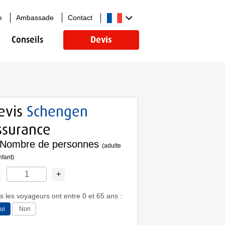
e
Ambassade
Contact
Conseils
Devis
evis
Schengen
ssurance
Nombre de personnes
(adulte
nfant)
+
s les voyageurs ont entre 0 et 65 ans :
ui
Non