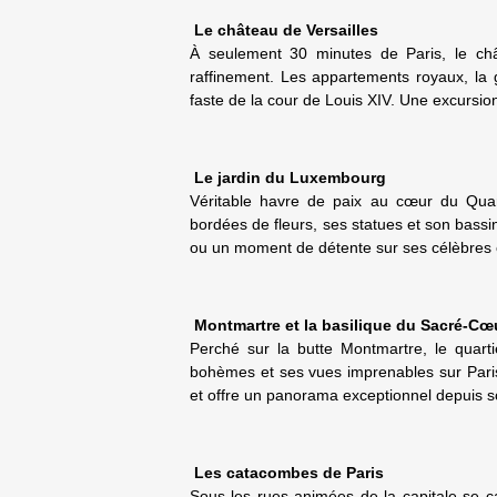
Le château de Versailles
À seulement 30 minutes de Paris, le châ
raffinement. Les appartements royaux, la g
faste de la cour de Louis XIV. Une excursio
Le jardin du Luxembourg
Véritable havre de paix au cœur du Quart
bordées de fleurs, ses statues et son bass
ou un moment de détente sur ses célèbres 
Montmartre et la basilique du Sacré-Cœ
Perché sur la butte Montmartre, le quart
bohèmes et ses vues imprenables sur Paris
et offre un panorama exceptionnel depuis
Les catacombes de Paris
Sous les rues animées de la capitale se 